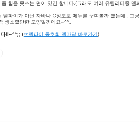
 좀 힘을 못쓰는 면이 있긴 합니다.(그래도 여러 유틸리티중 
 델파이가 아닌 자바나 C정도로 메뉴를 꾸며볼까 했는데.. 그
좀 생소할만한 모양일꺼에요~^^..
!~^^;;
(
☞델파이 동호회 델마당 바로가기
)