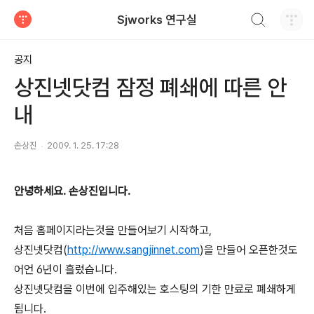
검색하기
Sjworks 연구실
티스토리
공지
상진넷닷컴 잠정 폐쇄에 따른 안
내
손상진
2009. 1. 25. 17:28
안녕하세요. 손상진입니다.
처음 홈페이지라는것을 만들어보기 시작하고,
상진넷닷컴(
http://www.sangjinnet.com
)을 만들어 오픈한것도
어언 6년이 흘렀습니다.
상진넷닷컴을 이번에 입주해있는 호스팅의 기한 만료로 폐쇄하게
됩니다.