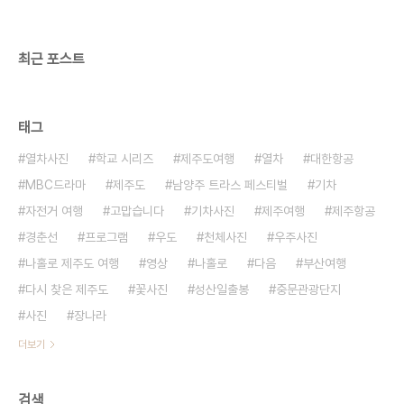
최근 포스트
태그
열차사진
학교 시리즈
제주도여행
열차
대한항공
MBC드라마
제주도
남양주 트라스 페스티벌
기차
자전거 여행
고맙습니다
기차사진
제주여행
제주항공
경춘선
프로그램
우도
천체사진
우주사진
나홀로 제주도 여행
영상
나홀로
다음
부산여행
다시 찾은 제주도
꽃사진
성산일출봉
중문관광단지
사진
장나라
더보기
검색