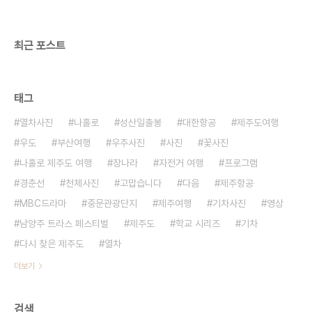
최근 포스트
태그
열차사진
나홀로
성산일출봉
대한항공
제주도여행
우도
부산여행
우주사진
사진
꽃사진
나홀로 제주도 여행
장나라
자전거 여행
프로그램
경춘선
천체사진
고맙습니다
다음
제주항공
MBC드라마
중문관광단지
제주여행
기차사진
영상
남양주 트라스 페스티벌
제주도
학교 시리즈
기차
다시 찾은 제주도
열차
더보기
검색