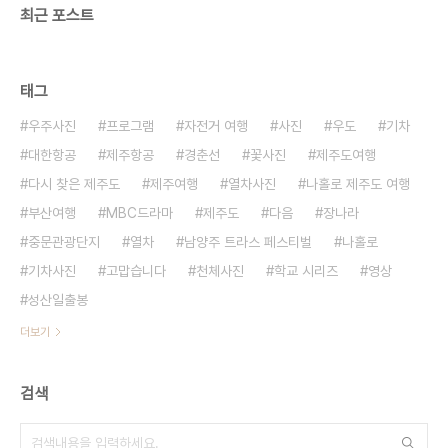
최근 포스트
태그
우주사진
프로그램
자전거 여행
사진
우도
기차
대한항공
제주항공
경춘선
꽃사진
제주도여행
다시 찾은 제주도
제주여행
열차사진
나홀로 제주도 여행
부산여행
MBC드라마
제주도
다음
장나라
중문관광단지
열차
남양주 트라스 페스티벌
나홀로
기차사진
고맙습니다
천체사진
학교 시리즈
영상
성산일출봉
더보기
검색