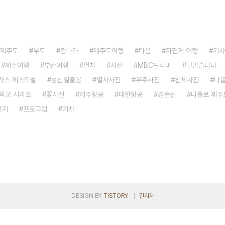
 제주도
우도
장나라
제주도여행
다음
자전거 여행
기차
제주여행
부산여행
열차
사진
MBC드라마
고맙습니다
라스 페스티벌
성산일출봉
열차사진
우주사진
천체사진
나
학교 시리즈
꽃사진
제주항공
대한항공
경춘선
나홀로 제주
단지
프로그램
기차
DESIGN BY
TISTORY
관리자