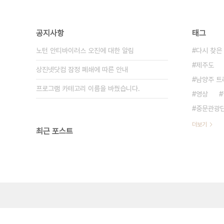
공지사항
태그
노턴 안티바이러스 오진에 대한 알림
다시 찾은
제주도
상진넷닷컴 잠정 폐쇄에 따른 안내
남양주 트
프로그램 카테고리 이름을 바꿨습니다.
영상
중문관광
더보기
최근 포스트