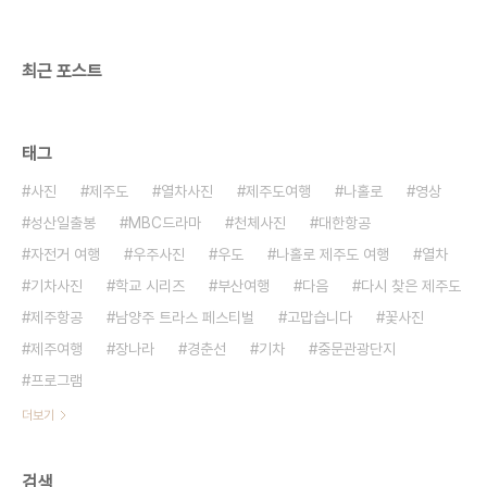
최근 포스트
태그
사진
제주도
열차사진
제주도여행
나홀로
영상
성산일출봉
MBC드라마
천체사진
대한항공
자전거 여행
우주사진
우도
나홀로 제주도 여행
열차
기차사진
학교 시리즈
부산여행
다음
다시 찾은 제주도
제주항공
남양주 트라스 페스티벌
고맙습니다
꽃사진
제주여행
장나라
경춘선
기차
중문관광단지
프로그램
더보기
검색