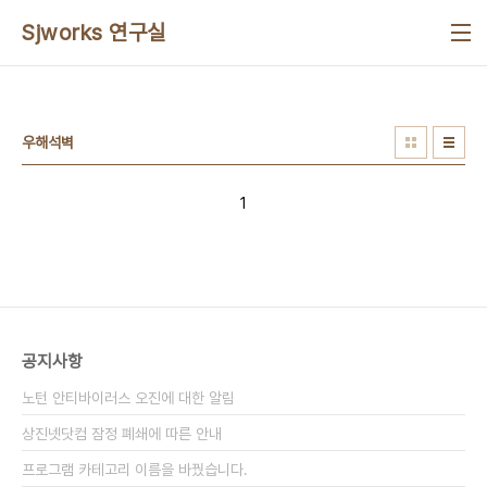
본문 바로가기
Sjworks 연구실
우해석벽
1
공지사항
노턴 안티바이러스 오진에 대한 알림
상진넷닷컴 잠정 폐쇄에 따른 안내
프로그램 카테고리 이름을 바꿨습니다.