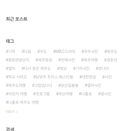
최근 포스트
태그
기차
다음
우도
MBC드라마
우주사진
제주도
중문관광단지
제주항공
천체사진
제주여행
경춘선
열차
다시 찾은 제주도
영상
기차사진
장나라
학교 시리즈
남양주 트라스 페스티벌
대한항공
사진
제주도여행
고맙습니다
성산일출봉
열차사진
자전거 여행
프로그램
부산여행
나홀로
꽃사진
나홀로 제주도 여행
더보기
검색