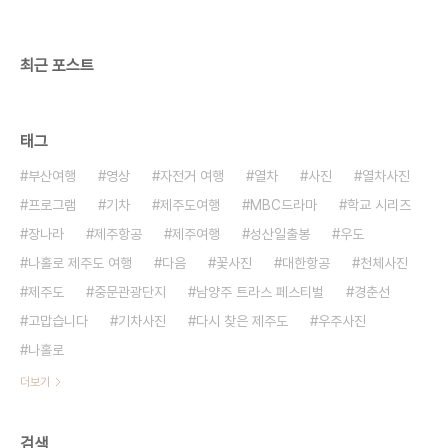
최근 포스트
태그
부산여행
영상
자전거 여행
열차
사진
열차사진
프로그램
기차
제주도여행
MBC드라마
학교 시리즈
장나라
제주항공
제주여행
성산일출봉
우도
나홀로 제주도 여행
다음
꽃사진
대한항공
천체사진
제주도
중문관광단지
남양주 트라스 페스티벌
경춘선
고맙습니다
기차사진
다시 찾은 제주도
우주사진
나홀로
더보기
검색