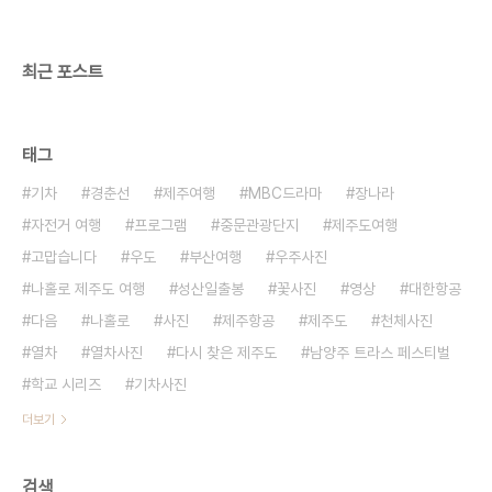
최근 포스트
태그
기차
경춘선
제주여행
MBC드라마
장나라
자전거 여행
프로그램
중문관광단지
제주도여행
고맙습니다
우도
부산여행
우주사진
나홀로 제주도 여행
성산일출봉
꽃사진
영상
대한항공
다음
나홀로
사진
제주항공
제주도
천체사진
열차
열차사진
다시 찾은 제주도
남양주 트라스 페스티벌
학교 시리즈
기차사진
더보기
검색