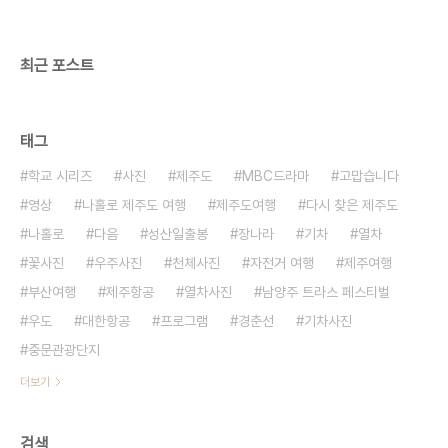
최근 포스트
태그
학교 시리즈
사진
제주도
MBC드라마
고맙습니다
영상
나홀로 제주도 여행
제주도여행
다시 찾은 제주도
나홀로
다음
성산일출봉
장나라
기차
열차
꽃사진
우주사진
천체사진
자전거 여행
제주여행
부산여행
제주항공
열차사진
남양주 트라스 페스티벌
우도
대한항공
프로그램
경춘선
기차사진
중문관광단지
더보기
검색