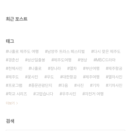
최근 포스트
태그
나홀로 제주도 여행
남양주 트라스 페스티벌
다시 찾은 제주도
경춘선
성산일출봉
제주도여행
영상
MBC드라마
천체사진
나홀로
장나라
열차
부산여행
제주항공
제주도
꽃사진
우도
대한항공
제주여행
열차사진
프로그램
중문관광단지
다음
사진
기차
기차사진
학교 시리즈
고맙습니다
우주사진
자전거 여행
더보기
검색